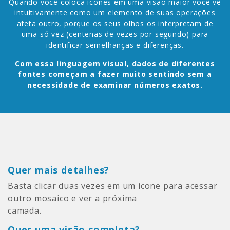
Quando você coloca ícones em uma visão maior você vê
intuitivamente como um elemento de suas operações
afeta outro, porque os seus olhos os interpretam de
uma só vez (centenas de vezes por segundo) para
identificar semelhanças e diferenças.
Com essa linguagem visual, dados de diferentes
fontes começam a fazer muito sentindo sem a
necessidade de examinar números exatos.
Quer mais detalhes?
Basta clicar duas vezes em um ícone para acessar
outro mosaico e ver a próxima
camada.
Quer uma visão completa?