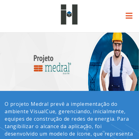
O projeto Medral prevê a implementação do
ambiente VisualCue, gerenciando, inicialmente,
equipes de construção de redes de energia. Para
tangibilizar o alcance da aplicação, foi
desenvolvido um modelo de ícone, que representa